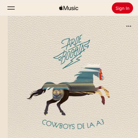
Sign In
Search
Home
New
Install Apple Music
Radio